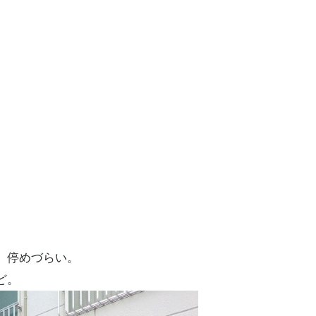
 停めづらい。
ど。