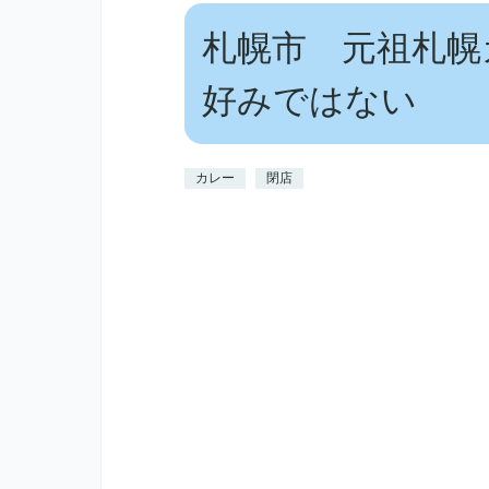
札幌市 元祖札幌
好みではない
カレー
閉店