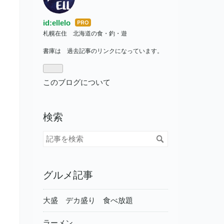
id:ellelo
はて
札幌在住 北海道の食・釣・遊
なブ
ログ
書庫は 過去記事のリンクになっています。
Pro
このブログについて
検索
グルメ記事
大盛 デカ盛り 食べ放題
ラーメン