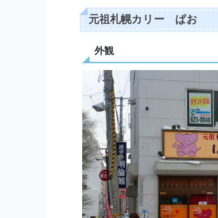
元祖札幌カリー ぱお
外観