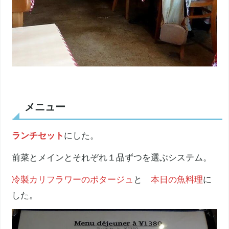
メニュー
ランチセット
にした。
前菜とメインとそれぞれ１品ずつを選ぶシステム。
冷製カリフラワーのポタージュ
と
本日の魚料理
に
した。