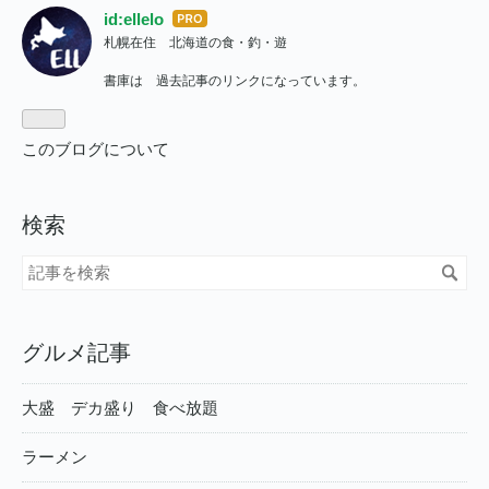
id:ellelo
はて
札幌在住 北海道の食・釣・遊
なブ
ログ
書庫は 過去記事のリンクになっています。
Pro
このブログについて
検索
グルメ記事
大盛 デカ盛り 食べ放題
ラーメン