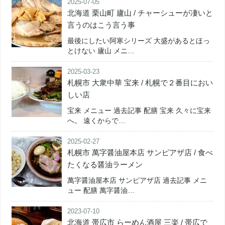
2025-07-05
北海道 栗山町 廬山 / チャーシューが凄いと
言うのはこう言う事
最後にしたい阿寒シリーズ 大盛があるとほっ
とけない 廬山 メニ…
2025-03-23
札幌市 大衆中華 宝来 / 札幌で２番目におい
しい店
宝来 メニュー 過去記事 配膳 宝来 久々に宝来
へ。 遠くからで…
2025-02-27
札幌市 萬字醤油屋本店 サンピアザ店 / 食べ
たくなる醤油ラーメン
萬字醤油屋本店 サンピアザ店 過去記事 メニ
ュー 配膳 萬字醤油…
2023-07-10
北海道 帯広市 らーめん酒屋 三楽 / 帯広で